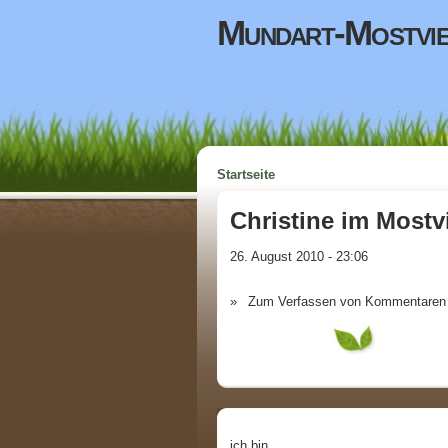
Direkt zum Inhalt
Mundart-Mostvie
Startseite
Sie sind hier
Christine im Mostvi
26. August 2010 - 23:06
»
Zum Verfassen von Kommentaren 
ich bin