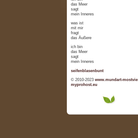
das Meer
sagt
mein Inneres
was ist
mit mir
fragt
das Äußere
ich bin
das Meer
sagt
mein Inneres
seifenblasenbunt
© 2010-2023
www.mundart-mostvier
myprohost.eu