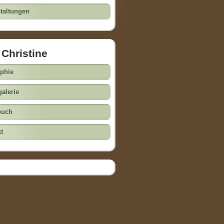
taltungen
 Christine
phie
galerie
buch
t