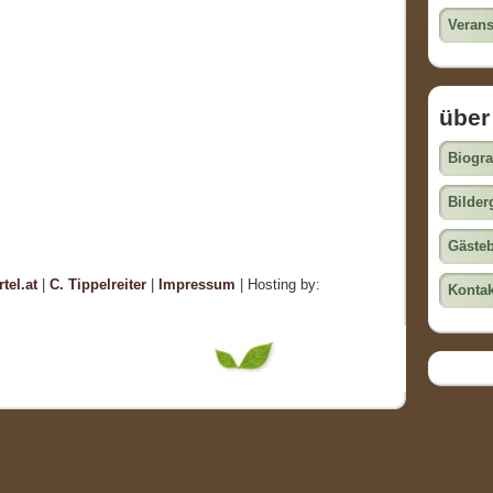
Verans
über
Biogra
Bilder
Gäste
tel.at
|
C. Tippelreiter
|
Impressum
| Hosting by:
Kontak