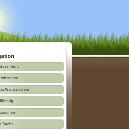
gation
ptmenü
blasenbunt
chdssoche
da Waun ned wa
flüchtig
szeichen
r Suche