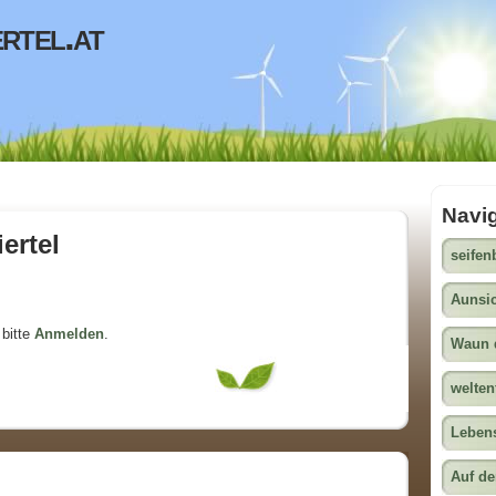
rtel.at
Navi
ertel
Hau
seifen
Aunsi
bitte
Anmelden
.
Waun 
welten
Leben
Auf de